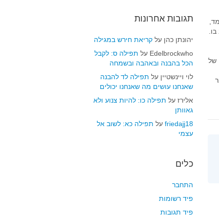
תגובות אחרונות
ד,
בו.
יהונתן כהן
על
קריאת חירש במגילה
Edelbrockwho
על
תפילה ס: לקבל
 של
הכל בהבנה ובאהבה ובשמחה
לוי ויינשטיין
על
תפילה לד להבנה
ר
שאנחנו עושים מה שאנחנו יכולים
אלירז
על
תפילה כו: להיות צנוע ולא
גאוותן
friedajj18
על
תפילה כא: לשוב אל
עצמי
כלים
התחבר
פיד רשומות
פיד תגובות