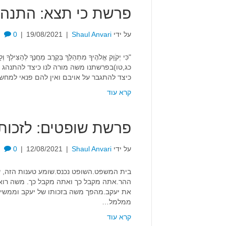
פרשת כי תצא: התנהג
על ידי
Shaul Anvari
|
19/08/2021
|
0
"כִּי יְקֹוָק אֱלֹהֶיךָ מִתְהַלֵּךְ בְּקֶרֶב מַחֲנֶךָ לְהַצִּילְךָ
כג,טו)בפרשתנו משה מורה לנו כיצד להתנה
כיצד להתגבר על אויבם ואין להם פנאי למחש
קרא עוד
פרשת שופטים: לזכות
על ידי
Shaul Anvari
|
12/08/2021
|
0
בית המשפט.השופט נכנס.שומע טענות הזה, שו
ההר.אתה מקבל כך ואתה מקבל כך. משה רואה
את יעקב.מהפך משה בזכותו של יעקב וממשיך 
ממלמל…
קרא עוד