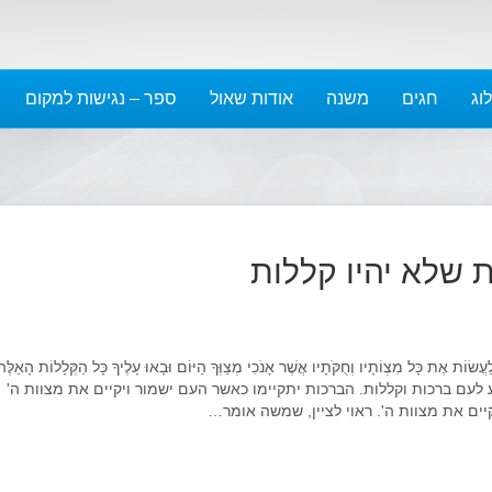
ינואר 2022
דצמבר 2021
נובמבר 2021
וג
חגים
משנה
אודות שאול
ספר – נגישות למקום
אוקטובר 2021
ספטמבר 2021
אוגוסט 2021
יולי 2021
יוני 2021
 שלא יהיו קללות
מאי 2021
אפריל 2021
מרץ 2021
פברואר 2021
שׂוֹת אֶת כָּל מִצְוֹתָיו וְחֻקֹּתָיו אֲשֶׁר אָנֹכִי מְצַוְּךָ הַיּוֹם וּבָאוּ עָלֶיךָ כָּל הַקְּלָלוֹת הָאֵלֶּה
ינואר 2021
מודיע לעם ברכות וקללות. הברכות יתקיימו כאשר העם ישמור ויקיים את מצוות ה'
יים את מצוות ה'. ראוי לציין, שמשה אומר…
דצמבר 2020
נובמבר 2020
אוקטובר 2020