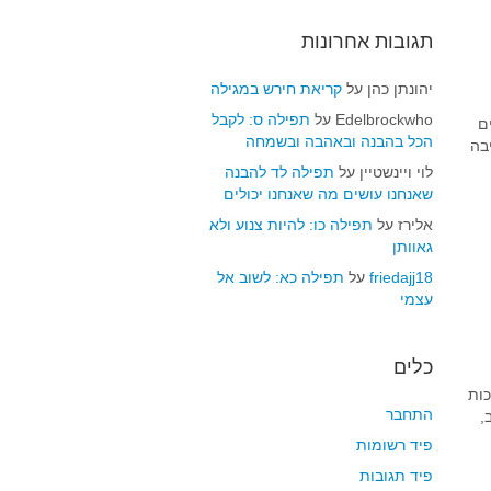
תגובות אחרונות
יהונתן כהן
על
קריאת חירש במגילה
Edelbrockwho
על
תפילה ס: לקבל
רים
הכל בהבנה ובאהבה ובשמחה
בה
לוי ויינשטיין
על
תפילה לד להבנה
שאנחנו עושים מה שאנחנו יכולים
אלירז
על
תפילה כו: להיות צנוע ולא
גאוותן
friedajj18
על
תפילה כא: לשוב אל
עצמי
כלים
ות
התחבר
,
פיד רשומות
פיד תגובות