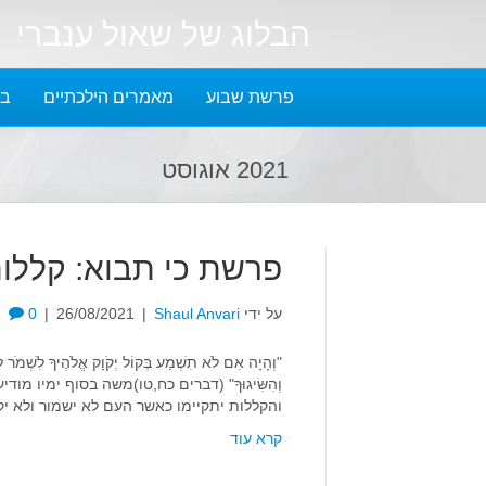
הבלוג של שאול ענברי
פרשת שבוע
מאמרים הילכתיים
בל
2021 אוגוסט
פרשת כי תבוא: קללות
על ידי
Shaul Anvari
|
26/08/2021
|
0
"וְהָיָה אִם לֹא תִשְׁמַע בְּקוֹל יְקֹוָק אֱלֹהֶיךָ לִשְׁמֹר לַעֲ
וְהִשִּׂיגוּךָ" (דברים כח,טו)משה בסוף ימיו 
והקללות יתקיימו כאשר העם לא ישמור ולא יק
קרא עוד