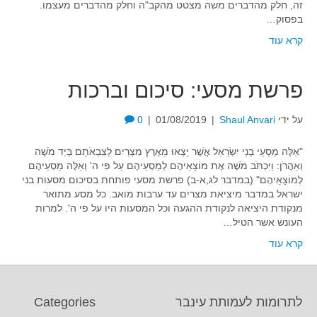
זה, חלק מהדברים משה מצטט מהקב"ה וחלק מהדברים מעצמו.
בפסוק…
קרא עוד
פרשת מסעי: סיכום וברכות
על ידי
Shaul Anvari
|
01/08/2019
|
0
"אֵלֶּה מַסְעֵי בְנֵי יִשְׂרָאֵל אֲשֶׁר יָצְאוּ מֵאֶרֶץ מִצְרַיִם לְצִבְאֹתָם בְּיַד מֹשֶׁה
וְאַהֲרֹן: וַיִּכְתֹּב מֹשֶׁה אֶת מוֹצָאֵיהֶם לְמַסְעֵיהֶם עַל פִּי ה' וְאֵלֶּה מַסְעֵיהֶם
לְמוֹצָאֵיהֶם" (במדבר לג,א-ב) פרשת מסעי פותחת בסיכום מסעות בני
ישראל במדבר מיציאת מצרים עד ערבות מואב. כל מסע מתואר
מנקודת היציאה לנקודת ההגעה וכל המסעות היו על פי ה'. למרות
העונש אשר הטיל…
קרא עוד
לתרומות לעמותת עינבר
Categories