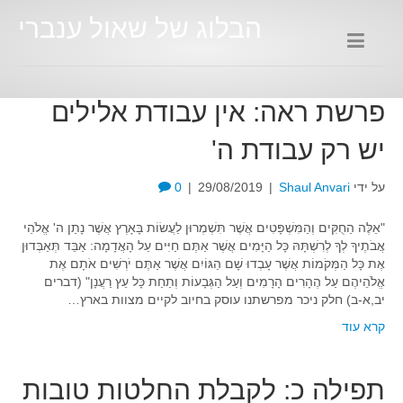
הבלוג של שאול ענברי
פרשת ראה: אין עבודת אלילים
יש רק עבודת ה'
על ידי
Shaul Anvari
|
29/08/2019
|
0
"אֵלֶּה הַחֻקִּים וְהַמִּשְׁפָּטִים אֲשֶׁר תִּשְׁמְרוּן לַעֲשׂוֹת בָּאָרֶץ אֲשֶׁר נָתַן ה' אֱלֹהֵי
אֲבֹתֶיךָ לְךָ לְרִשְׁתָּהּ כָּל הַיָּמִים אֲשֶׁר אַתֶּם חַיִּים עַל הָאֲדָמָה: אַבֵּד תְּאַבְּדוּן
אֶת כָּל הַמְּקֹמוֹת אֲשֶׁר עָבְדוּ שָׁם הַגּוֹיִם אֲשֶׁר אַתֶּם יֹרְשִׁים אֹתָם אֶת
אֱלֹהֵיהֶם עַל הֶהָרִים הָרָמִים וְעַל הַגְּבָעוֹת וְתַחַת כָּל עֵץ רַעֲנָן" (דברים
יב,א-ב) חלק ניכר מפרשתנו עוסק בחיוב לקיים מצוות בארץ…
קרא עוד
תפילה כ: לקבלת החלטות טובות