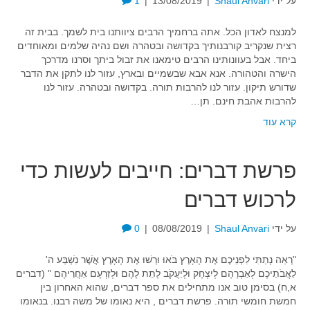
על ידי
Shaul Anvari
|
13/08/2019
|
1
למנצח לאדון הכל. אתה ברחמיך הרבים ציוותנו בית לשמך. בבית זה
רצית שנקריב קורבנותיך בקדושה ובטהרה ושם נהיה שלמים ומאוחדים
ביחד. אבל בעוונותינו הרבים טימאנו את זבול ביתך וסרנו מדרכך
הישרה והטהורה. אנא אבא שבשמיים ובארץ, עזור לנו לתקן את הדבר
שדורש תיקון. עזור לנו להרבות תורה. בקדושה ובטהרה. עזור לנו
להרבות אהבת חינם. תן…
קרא עוד
פרשת דברים: חייבים לעשות כדי
לרכוש דברים
על ידי
Shaul Anvari
|
08/08/2019
|
0
"רְאֵה נָתַתִּי לִפְנֵיכֶם אֶת הָאָרֶץ בֹּאוּ וּרְשׁוּ אֶת הָאָרֶץ אֲשֶׁר נִשְׁבַּע ה'
לַאֲבֹתֵיכֶם לְאַבְרָהָם לְיִצְחָק וּלְיַעֲקֹב לָתֵת לָהֶם וּלְזַרְעָם אַחֲרֵיהֶם " (דברים
א,ח) בסימן טוב אנו מתחילים את ספר דברים, שהוא האחרון בין
חמשת חומשי תורה. פרשת דברים , היא נאומו של משה רבנו. בנאומו