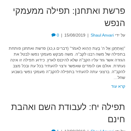
פרשת ואתחנן: תפילה ממעמקי
הנפש
על ידי
Shaul Anvari
|
15/08/2019
|
0
"וָאֶתְחַנַּן אֶל ה' בָּעֵת הַהִוא לֵאמֹר" (דברים ג,כג) פרשת ואתחנן פותחת
בתפילה של משה רבנו לקב"ה. משה מבקש מעמקי נפשו לבטל את
הגזרה אשר גזר עליו הקב"ה שלא להיכנס לארץ. כידוע תפילה זו אינה
נעתרת. אולם אנו לומדים שאפשר ורצוי להעתיר בכל עת ובכל מצב
להקב"ה. ברצוני עתה להעתיר בתפילה להקב"ה מעמקי נפשי בשבוע
שחל…
קרא עוד
תפילה יח: לעבודת השם ואהבת
חינם