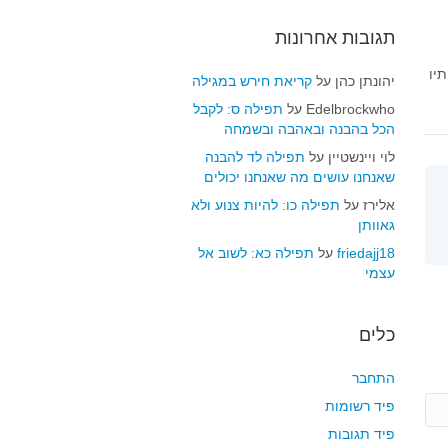
תגובות אחרונות
יו
יהונתן כהן
על
קריאת חירש במגילה
Edelbrockwho
על
תפילה ס: לקבל
הכל בהבנה ובאהבה ובשמחה
לוי ויינשטיין
על
תפילה לד להבנה
שאנחנו עושים מה שאנחנו יכולים
אלירז
על
תפילה כו: להיות צנוע ולא
גאוותן
friedajj18
על
תפילה כא: לשוב אל
עצמי
כלים
התחבר
פיד רשומות
פיד תגובות