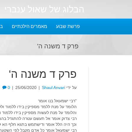
הבלוג של שאול ענברי
פרשת שבוע
מאמרים הילכתיים
בל
פרק ד משנה ה'
פרק ד משנה ה'
על ידי
Shaul Anvari
|
25/06/2020
|
0
"רבי ישמעאל בנו אומר
הלומד על מנת ללמד מספיקין בידו ללמוד ול
והלומד על מנת לעשות מספיקין בידו ללמוד ו
רבי צדוק אומר אל תעשם עטרה להתגדל בהם
וכך היה הלל אומר ודישתמש בתגא חלף הא למ
רבי ישמעאל אומר כל אדם מקבל לפי השקעתו