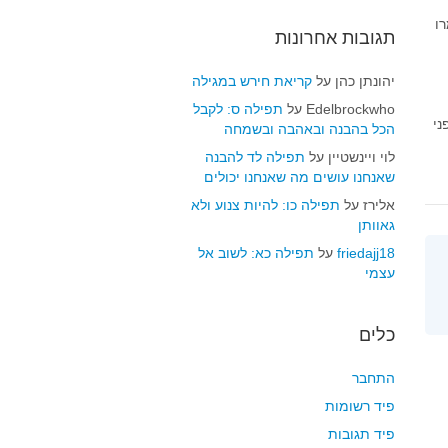
ו
תגובות אחרונות
יהונתן כהן
על
קריאת חירש במגילה
Edelbrockwho
על
תפילה ס: לקבל
ני
הכל בהבנה ובאהבה ובשמחה
לוי ויינשטיין
על
תפילה לד להבנה
שאנחנו עושים מה שאנחנו יכולים
אלירז
על
תפילה כו: להיות צנוע ולא
גאוותן
friedajj18
על
תפילה כא: לשוב אל
עצמי
כלים
התחבר
פיד רשומות
פיד תגובות