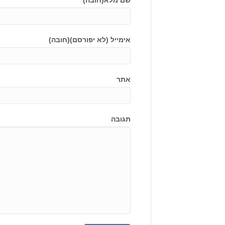
שם מלא(חובה)
אימייל (לא יפורסם)(חובה)
אתר
תגובה