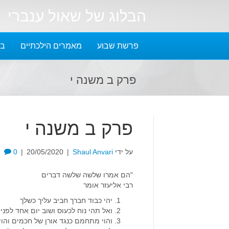
הבלוג של שאול ענברי
פרשת שבוע
מאמרים הילכתיים
בל
פרק ב משנה י
פרק ב משנה י
על ידי
Shaul Anvari
|
20/05/2020
|
0
"הם אמרו שלשה שלשה דברים
רבי אליעזר אומר
יהי כבוד חברך חביב עליך כשלך
ואל תהי נוח לכעוס ושוב יום אחד לפני
והוי מתחמם כנגד אורן של חכמים והוי