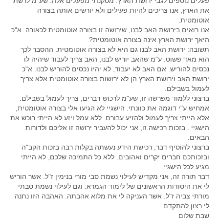
פעלים נוספים לגבי ירושת הארץ. מסקנתי מפעלים אלה. שע"מ לרשת
את הארץ, אנו צריכים להיות פעילים ולא יורשים אותה בצורה
אוטומטית.
אנו רואים בירושת האב לבנו, שירושה זו בצורה אוטומטית לכאורה. א"כ
היאך ירושת הארץ אינה בצורה אוטומטית?
תשובה: ירושת האב לבנו גם היא לא בצורה אוטומטית. ההסבר לכך
הוא מאד פשוט. ע"מ שהאב יוריש לבנו, האב צריך לעבוד שיהיה לו
נכסים להוריש. אם האב לא יעבוד, לא יהיו נכסים להוריש לבנו. א"כ
ירושת האב וירושת הארץ הן לא ירושות בצורה אוטומטית אלא צריך
לעמול בשבילם.
ברצוני ללמוד מפרשה זו, שע"מ לרכוש דברים, צריך לעמול בשבילם.
אמחיש ע"י דוגמה את כוונתי. הישגיי לא הגיעו אלי בצורה אוטומטית,
אלא הייתי צריך לעמול ולהזיע עבורם. ללא עמל ויזע לא הייתי רוכש את
הישגיי . בזכות רכישה זו, אני יכול להעביר ירושה זו אליכם ולדורות
הבאים.
ברצוני להוסיף דבר, רכישת הידע נעשתה בקלות רבה בזכות הקב"ה
ובזכותכם חברים יקרים ואהובים. ללא כל התמיכה שלכם, לא הייתי
מגיע לכל הישגיי.
דבר תורה זה, אני מקדיש לעילוי נשמת סבי מורי בנימין ז"ל. אשר הוריש
לי את היסודות הראשונים של לימוד הגמרא. וגם לעילוי נשמת סבתי
מורתי צביה ז"ל. אשר העניקה לי את מלוא אהבתה. האהבה הזו נתנה
לי רצון להתקדם.
שבת שלום