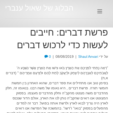
הבלוג של שאול ענברי
פרשת דברים: חייבים
לעשות כדי לרכוש דברים
על ידי
Shaul Anvari
|
08/08/2019
|
0
"רְאֵה נָתַתִּי לִפְנֵיכֶם אֶת הָאָרֶץ בֹּאוּ וּרְשׁוּ אֶת הָאָרֶץ אֲשֶׁר נִשְׁבַּע ה'
לַאֲבֹתֵיכֶם לְאַבְרָהָם לְיִצְחָק וּלְיַעֲקֹב לָתֵת לָהֶם וּלְזַרְעָם אַחֲרֵיהֶם " (דברים
א,ח)
בסימן טוב אנו מתחילים את ספר דברים, שהוא האחרון בין חמשת
חומשי תורה. פרשת דברים , היא נאומו של משה רבנו. בנאומו זה, חלק
מהדברים משה מצטט מהקב"ה וחלק מהדברים מעצמו. בפסוק
המצוטט אנו רואים שהקב"ה נותן לנו את הארץ, אולם הדור שנכנס
לארץ היה צריך לבוא לארץ ולרשת אותה בפועל. דבר זה למדים
מהפעלים בפסוק "בואו" ו"רשו". בהמשכה של הפרשה אנו רואים