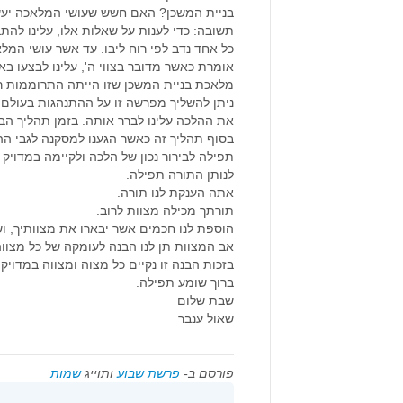
בניית המשכן? האם חשש שעושי המלאכה יעש
תשובה: כדי לענות על שאלות אלו, עלינו לה
כל אחד נדב לפי רוח ליבו. עד אשר עושי המ
אומרת כאשר מדובר בצווי ה', עלינו לבצעו בא
מלאכת בניית המשכן שזו הייתה התרוממות ר
ניתן להשליך מפרשה זו על ההתנהגות בעולם ה
את ההלכה עלינו לברר אותה. בזמן תהליך הב
בסוף תהליך זה כאשר הגענו למסקנה לגבי ההל
תפילה לבירור נכון של הלכה ולקיימה במדויק
לנותן התורה תפילה.
אתה הענקת לנו תורה.
תורתך מכילה מצוות לרוב.
הוספת לנו חכמים אשר יבארו את מצוותיך, ושי
אב המצוות תן לנו הבנה לעומקה של כל מצווה
בזכות הבנה זו נקיים כל מצוה ומצווה במדויק.
ברוך שומע תפילה.
שבת שלום
שאול ענבר
פורסם ב-
פרשת שבוע
ותוייג
שמות