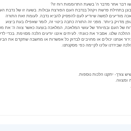
ו דבר אחר מדבר ה' בשעת התרוממות רוח זו?
פברואר 2022
תבונן בתחילת פרשת ויקהל בנדבת העם הפורצת גבולות. בשעה זו של נדבת הע
ינואר 2022
לאכה מודיעים למשה שיודיע לעם להפסיק להביא נדבה. לעומת זאת התורה
ופן מדויק ביותר. מפני זה התורה כתבה ביטוי זה, לומר שאפילו בעת ביצוע
דצמבר 2021
וח של העם ובמיוחד של עושי המלאכה, המלאכה בוצעה כאשר צווה ה' את מש
נובמבר 2021
הלכה שלנו. אסביר את כוונתי. לעיתים איננו יודעים הלכה מסוימת. בכדי לד
אוקטובר 2021
ירור אנחנו יכולים או מחויבים לבדוק כל אפשרות או מחשבה שתקדם את הבירו
כה שביררנו עלינו לקיימה כפי מסקנתנו.
ספטמבר 2021
אוגוסט 2021
יולי 2021
יוני 2021
ש צורך- יתקנו הלכות נוספות.
מאי 2021
 ומצווה.
אפריל 2021
מרץ 2021
פברואר 2021
ינואר 2021
דצמבר 2020
נובמבר 2020