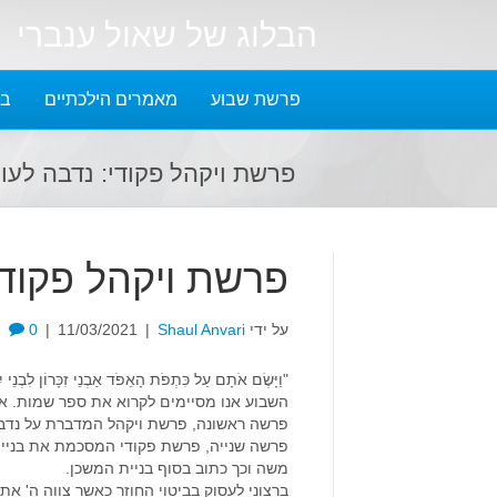
הבלוג של שאול ענברי
פרשת שבוע
מאמרים הילכתיים
בל
פרשת ויקהל פקודי: נדבה לע
פרשת ויקהל פקוד
על ידי
Shaul Anvari
|
11/03/2021
|
0
"וַיָּשֶׂם אֹתָם עַל כִּתְפֹת הָאֵפֹד אַבְנֵי זִכָּרוֹן לִבְנֵ
השבוע אנו מסיימים לקרוא את ספר שמות. 
פרשה ראשונה, פרשת ויקהל המדברת על נדבת
פרשה שנייה, פרשת פקודי המסכמת את בניית 
משה וכך כתוב בסוף בניית המשכן.
ברצוני לעסוק בביטוי החוזר כאשר צווה ה' את