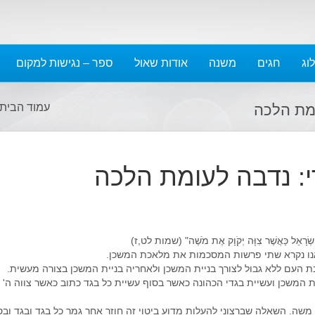
יוני 2023
מאי 2023
אפריל 2023
וג
חגים
משנה
אודות שאול
ספר – נגישות למקום
מרץ 2023
פברואר 2023
ומת הלכה
עמוד הבית
ינואר 2023
דצמבר 2022
נובמבר 2022
י: נדבה לעומת הלכה
אוקטובר 2022
ספטמבר 2022
אוגוסט 2022
יולי 2022
י יִשְׂרָאֵל כַּאֲשֶׁר צִוָּה יְקֹוָק אֶת מֹשֶׁה" (שמות לט,ז)
יוני 2022
אנו נקרא שתי פרשות המסכמות את מלאכת המשכן.
 העם ללא גבול לצורך בניית המשכן ולאחריה בניית המשכן בצורה מעשית.
מאי 2022
המשכן ועשיית בגדי הכהונה כאשר בסוף עשיית כל בגד כתוב כאשר צווה ה' 
אפריל 2022
מרץ 2022
 משה. השאלה שברצוני להעלות מדוע ביטוי זה חוזר אחר גמר כל בגד ובגד ובס