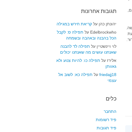
ם,
תגובות אחרונות
יהונתן כהן
על
קריאת חירש במגילה
ה.
Edelbrockwho
על
תפילה ס: לקבל
עת
הכל בהבנה ובאהבה ובשמחה
ר.
לוי ויינשטיין
על
תפילה לד להבנה
שאנחנו עושים מה שאנחנו יכולים
אלירז
על
תפילה כו: להיות צנוע ולא
גאוותן
friedajj18
על
תפילה כא: לשוב אל
עצמי
כלים
התחבר
פיד רשומות
פיד תגובות