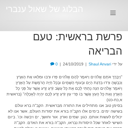
הבלוג של שאול ענברי
פרשת בראשית: טעם
הבריאה
על ידי
Shaul Anvari
|
24/10/2019
|
0
"וַיְבָרֶךְ אֹתָם אֱלֹהִים וַיֹּאמֶר לָהֶם אֱלֹהִים פְּרוּ וּרְבוּ וּמִלְאוּ אֶת הָאָרֶץ
וְכִבְשֻׁהָ וּרְדוּ בִּדְגַת הַיָּם וּבְעוֹף הַשָּׁמַיִם וּבְכָל חַיָּה הָרֹמֶשֶׂת עַל הָאָרֶץ:
וַיֹּאמֶר אֱלֹהִים הִנֵּה נָתַתִּי לָכֶם אֶת כָּל עֵשֶׂב זֹרֵעַ זֶרַע אֲשֶׁר עַל פְּנֵי כָל
הָאָרֶץ וְאֶת כָּל הָעֵץ אֲשֶׁר בּוֹ פְרִי עֵץ זֹרֵעַ זָרַע לָכֶם יִהְיֶה לְאָכְלָה" (בראשית
א,כח-כט)
בסימן טוב אנו מתחילים את התורה מבראשית. הקב"ה ברא עולם
בשישה ימים. בימים אלו הקב"ה בורא את יסודות העולם, אשר אנו לא
יכולים לעשות אותם. כגון: שמים וארץ. אור וחושך, ים ויבשה וכו'. ביום
השישי לאחר שכל היסודות נבראו, הקב"ה בורא את האדם. הקב"ה