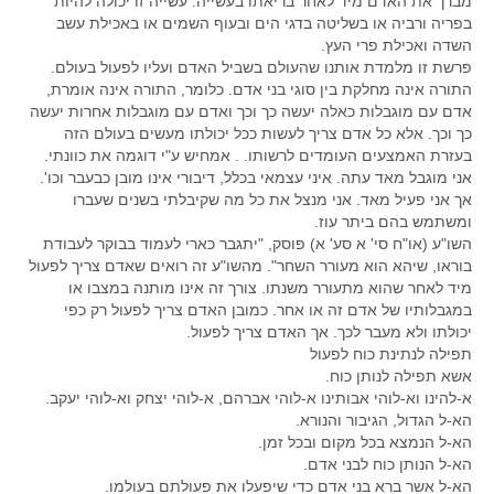
מברך את האדם מיד לאחר בריאתו בעשייה. עשייה זו יכולה להיות
בפריה ורביה או בשליטה בדגי הים ובעוף השמים או באכילת עשב
השדה ואכילת פרי העץ.
פרשת זו מלמדת אותנו שהעולם בשביל האדם ועליו לפעול בעולם.
התורה אינה מחלקת בין סוגי בני אדם. כלומר, התורה אינה אומרת,
אדם עם מוגבלות כאלה יעשה כך וכך ואדם עם מוגבלות אחרות יעשה
כך וכך. אלא כל אדם צריך לעשות ככל יכולתו מעשים בעולם הזה
בעזרת האמצעים העומדים לרשותו. . אמחיש ע"י דוגמה את כוונתי.
אני מוגבל מאד עתה. איני עצמאי בכלל, דיבורי אינו מובן כבעבר וכו'.
אך אני פעיל מאד. אני מנצל את כל מה שקיבלתי בשנים שעברו
ומשתמש בהם ביתר עוז.
השו"ע (או"ח סי' א סע' א) פוסק, "יתגבר כארי לעמוד בבוקר לעבודת
בוראו, שיהא הוא מעורר השחר". מהשו"ע זה רואים שאדם צריך לפעול
מיד לאחר שהוא מתעורר משנתו. צורך זה אינו מותנה במצבו או
במגבלותיו של אדם זה או אחר. כמובן האדם צריך לפעול רק כפי
יכולתו ולא מעבר לכך. אך האדם צריך לפעול.
תפילה לנתינת כוח לפעול
אשא תפילה לנותן כוח.
א-להינו וא-לוהי אבותינו א-לוהי אברהם, א-לוהי יצחק וא-לוהי יעקב.
הא-ל הגדול, הגיבור והנורא.
הא-ל הנמצא בכל מקום ובכל זמן.
הא-ל הנותן כוח לבני אדם.
הא-ל אשר ברא בני אדם כדי שיפעלו את פעולתם בעולמו.