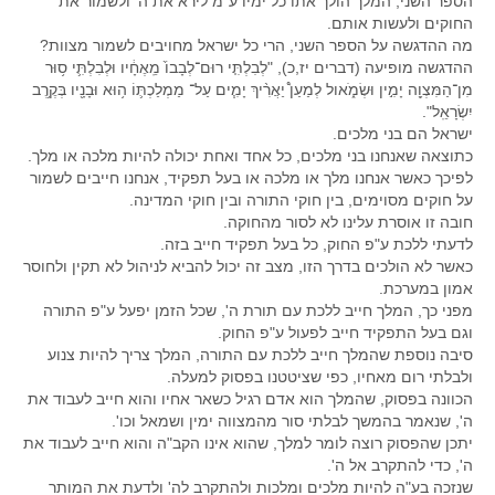
הספר השני, המלך הולך אתו כל ימיו ע"מ לירא את ה' ולשמור את
החוקים ולעשות אותם.
מה ההדגשה על הספר השני, הרי כל ישראל מחויבים לשמור מצוות?
ההדגשה מופיעה (דברים יז,כ), "לְבִלְתִּ֤י רוּם־לְבָבוֹ֙ מֵֽאֶחָ֔יו וּלְבִלְתִּ֛י ס֥וּר
מִן־הַמִּצְוָ֖ה יָמִ֣ין וּשְׂמֹ֑אול לְמַעַן֩ יַאֲרִ֨יךְ יָמִ֧ים עַל־ מַמְלַכְתּ֛וֹ ה֥וּא וּבָנָ֖יו בְּקֶ֥רֶב
יִשְׂרָאֵֽל".
ישראל הם בני מלכים.
כתוצאה שאנחנו בני מלכים, כל אחד ואחת יכולה להיות מלכה או מלך.
לפיכך כאשר אנחנו מלך או מלכה או בעל תפקיד, אנחנו חייבים לשמור
על חוקים מסוימים, בין חוקי התורה ובין חוקי המדינה.
חובה זו אוסרת עלינו לא לסור מהחוקה.
לדעתי ללכת ע"פ החוק, כל בעל תפקיד חייב בזה.
כאשר לא הולכים בדרך הזו, מצב זה יכול להביא לניהול לא תקין ולחוסר
אמון במערכת.
מפני כך, המלך חייב ללכת עם תורת ה', שכל הזמן יפעל ע"פ התורה
וגם בעל התפקיד חייב לפעול ע"פ החוק.
סיבה נוספת שהמלך חייב ללכת עם התורה, המלך צריך להיות צנוע
ולבלתי רום מאחיו, כפי שציטטנו בפסוק למעלה.
הכוונה בפסוק, שהמלך הוא אדם רגיל כשאר אחיו והוא חייב לעבוד את
ה', שנאמר בהמשך לבלתי סור מהמצווה ימין ושמאל וכו'.
יתכן שהפסוק רוצה לומר למלך, שהוא אינו הקב"ה והוא חייב לעבוד את
ה', כדי להתקרב אל ה'.
שנזכה בע"ה להיות מלכים ומלכות ולהתקרב לה' ולדעת את המותר