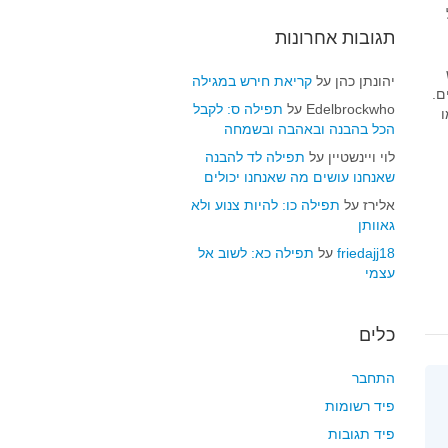
תגובות אחרונות
יהונתן כהן
על
קריאת חירש במגילה
ם.
Edelbrockwho
על
תפילה ס: לקבל
ו
הכל בהבנה ובאהבה ובשמחה
לוי ויינשטיין
על
תפילה לד להבנה
שאנחנו עושים מה שאנחנו יכולים
אלירז
על
תפילה כו: להיות צנוע ולא
גאוותן
friedajj18
על
תפילה כא: לשוב אל
עצמי
כלים
התחבר
פיד רשומות
פיד תגובות