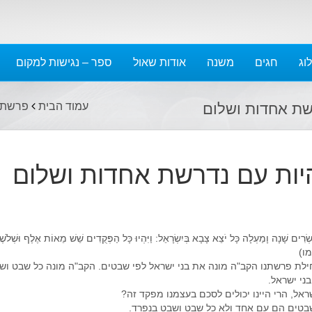
אפריל 2023
מרץ 2023
פברואר 2023
וג
חגים
משנה
אודות שאול
ספר – נגישות למקום
ינואר 2023
דצמבר 2022
שת אחדות ושלום
עמוד הבית
פרשת ב
נובמבר 2022
אוקטובר 2022
ספטמבר 2022
ות עם נדרשת אחדות ושלום
אוגוסט 2022
יולי 2022
יוני 2022
מאי 2022
ֶשְׂרִים שָׁנָה וָמַעְלָה כָּל יֹצֵא צָבָא בְּיִשְׂרָאֵל: וַיִּהְיוּ כָּל הַפְּקֻדִים שֵׁשׁ מֵאוֹת אֶלֶף וּשְׁלֹשׁ
אפריל 2022
מו)
מרץ 2022
ילת פרשתנו הקב"ה מונה את בני ישראל לפי שבטים. הקב"ה מונה כל שבט וש
י ישראל.
פברואר 2022
אל, הרי היינו יכולים לסכם בעצמנו מפקד זה?
ינואר 2022
שבטים הם עם אחד ולא כל שבט ושבט בנפרד.