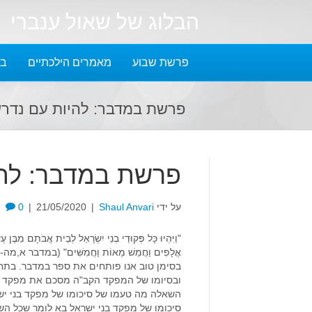
הבלוג של שאול ענברי
פרשת שבוע
מאמרים הילכתיים
בל
פרשת במדבר: להיות עם נדר
פרשת במדבר: להי
על ידי
Shaul Anvari
|
21/05/2020
|
0
"וַיִּהְיוּ כָּל פְּקוּדֵי בְנֵי יִשְׂרָאֵל לְבֵית אֲבֹתָם מִבֶּן ע
אֲלָפִים וַחֲמֵשׁ מֵאוֹת וַחֲמִשִּׁים" (במדבר א,מה-
בסימן טוב אנו פותחים את ספר במדבר. בתח
ובסיומו של המפקד הקב"ה מסכם את מפקד בנ
השאלה מה טעמו של סיכומו של מפקד בני ישר
סיכומו של מפקד בני ישראל בא לומר שכל ה