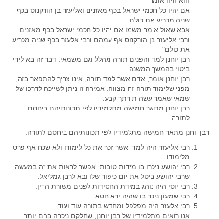
הוא היה אומר
אם יהיו כל חכמי ישראל בכף מאזנים ואליעזר בן הורקנוס בכף
שניה מכריע את כולם
אבא שאול אומר משמו אם יהיו כל חכמי ישראל בכף מאזנים
ורבי אליעזר בן הורקנוס אף עמהם ורבי אלעזר בכף שניה מכריע
את כולם"
רבן יוחנן למד והפנים תורה מהלל וגם משמאי. דבר זה בא לידי
ביטוי בהמשך המשנה.
רבן יוחנן אומר, אדם אשר למד תורה, אינו צריך להתפאר בזה,
מפני שלימוד תורה זה מצווה. אמירה זו ניתן לשייכה לדרכו של
שמאי שאמר עשה תורתך קבע.
רבן יוחנן מתאר חמישה מתלמידיו לפי תכונותיהם ביחסם
לתורה.
רבן יוחנן מתאר חמישה מתלמידיו לפי תכונותיהם ביחסם לתורה.
רבי אליעזר היה למדן אשר זכר את כל לימודו ולא שכח אף פרט
מלימודו.
רבי יהושע ניכרו בו מידות טובות. אפשר לראות את זה במעשה
שרבי יהושע ביטל את יום כיפור שלו ובא לרבן גמליאל.
רבי יוסי היה נוהג במידת החסידות לפנים משורת הדין.
רבי שמעון ניכר בו שהיה ירא חטא.
רבי אלעזר היה מפלפל ומחדש בתורה עוד ועוד.
אנו רואים מתלמידיו של רבן יוחנן, שחלקם ניכרה בהם יותר